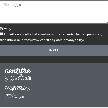
Privacy
Ho letto e accetto l'informativa sul trattamento dei dati personali,
disponibile su https://www.ventitredg.com/privacypolicy/
INVIA
Ventitre Disc Golf
A.S.D.
Via Manzoni 45,
20045 Lainate (MI)
P.IVA/CF:
13348120968